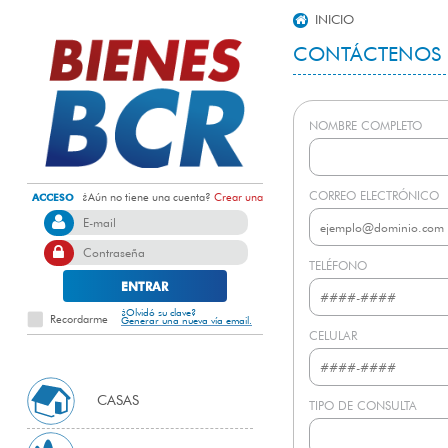
INICIO
CONTÁCTENOS
NOMBRE COMPLETO
CORREO ELECTRÓNICO
¿Aún no tiene una cuenta?
Crear una
ACCESO
TELÉFONO
¿Olvidó su clave?
Recordarme
Generar una nueva vía email.
CELULAR
CASAS
TIPO DE CONSULTA