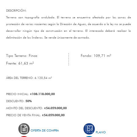
DESCRIPCIÓN:
Terreno con topografía ondulada. El terreno se encuentra afectado por las zonas de
protección de varias nacientes según la Dirección de Aguas, de acuerdo a la ley no se puede
desarrollar ningún tipo de construcción en el terreno. El interesado deberá realizar la
delimitación de los linderos. Se vende únicamente de contado.
Tipo Terreno: Finca
Fondo: 109,71 m²
Frente: 61,63 m²
ÁREA DEL TERRENO:
6.120,54 m²
¢108.118.000,00
PRECIO INICIAL:
50%
DESCUENTO:
¢54.059.000,00
MONTO DEL DESCUENTO:
¢54.059.000,00
PRECIO DE VENTA FINAL:
OFERTA DE COMPRA
PLANO